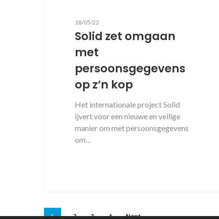
18/05/22
Solid zet omgaan
met
persoonsgegevens
op z’n kop
Het internationale project Solid
ijvert voor een nieuwe en veilige
manier om met persoonsgegevens
om…
1
2
3
4
Next