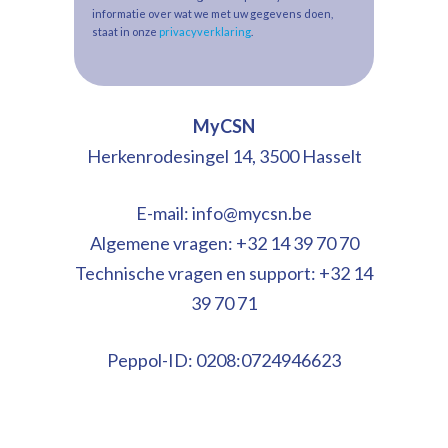
informatie over wat we met uw gegevens doen,
staat in onze
privacyverklaring
.
MyCSN
Herkenrodesingel 14, 3500 Hasselt
E-mail:
info@mycsn.be
Algemene vragen: +32 14 39 70 70
Technische vragen en support: +32 14
39 70 71
Peppol-ID: 0208:0724946623